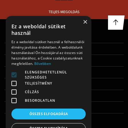
TELJES MEGOLDÁS
×
Ez a weboldal sütiket
használ
FŐOLDAL
Ez a weboldal sütiket használ a felhasználói
élmény javítása érdekében. A weboldalunk
RÓLUNK
használatával Ön hozzájárul az összes süti
használatához, a Cookie szabályzatunknak
REFERENCIÁK
megfelelően.
Bővebben
KAPCSOLAT
ELENGEDHETETLENÜL
SZÜKSÉGES
ADATKEZELÉSI TÁJÉKOZTATÓ
TELJESÍTMÉNY
CÉLZÁS
JOGI NYILAKOZAT
BESOROLATLAN
IMPRESSZUM
ÖSSZES ELFOGADÁSA