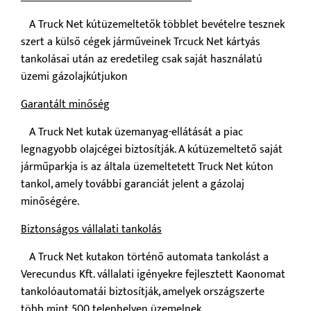
A Truck Net kútüzemeltetők többlet bevételre tesznek
szert a külső cégek járműveinek Trcuck Net kártyás
tankolásai után az eredetileg csak saját használatú
üzemi gázolajkútjukon
Garantált minőség
A Truck Net kutak üzemanyag-ellátását a piac
legnagyobb olajcégei biztosítják. A kútüzemeltető saját
járműparkja is az általa üzemeltetett Truck Net kúton
tankol, amely további garanciát jelent a gázolaj
minőségére.
Biztonságos vállalati tankolás
A Truck Net kutakon történő automata tankolást a
Verecundus Kft. vállalati igényekre fejlesztett Kaonomat
tankolóautomatái biztosítják, amelyek országszerte
több mint 500 telephelyen üzemelnek.