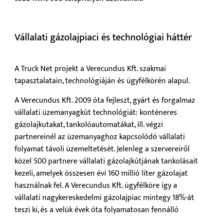
Vállalati gázolajpiaci és technológiai háttér
A Truck Net projekt a Verecundus Kft. szakmai
tapasztalatain, technológiáján és ügyfélkörén alapul.
A Verecundus Kft. 2009 óta fejleszt, gyárt és forgalmaz
vállalati üzemanyagkút technológiát: konténeres
gázolajkutakat, tankolóautomatákat, ill. végzi
partnereinél az üzemanyaghoz kapcsolódó vállalati
folyamat távoli üzemeltetését. Jelenleg a szervereiről
közel 500 partnere vállalati gázolajkútjának tankolásait
kezeli, amelyek összesen évi 160 millió liter gázolajat
használnak fel. A Verecundus Kft. ügyfélköre így a
vállalati nagykereskedelmi gázolajpiac mintegy 18%-át
teszi ki, és a velük évek óta folyamatosan fennálló