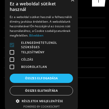
Ez a weboldal sütiket
használ
FŐOLDAL
Ez a weboldal sütiket használ a felhasználói
élmény javítása érdekében. A weboldalunk
RÓLUNK
használatával Ön hozzájárul az összes süti
használatához, a Cookie szabályzatunknak
REFERENCIÁK
megfelelően.
Bővebben
KAPCSOLAT
ELENGEDHETETLENÜL
SZÜKSÉGES
ADATKEZELÉSI TÁJÉKOZTATÓ
TELJESÍTMÉNY
CÉLZÁS
JOGI NYILAKOZAT
BESOROLATLAN
IMPRESSZUM
ÖSSZES ELFOGADÁSA
ÖSSZES ELUTASÍTÁSA
RÉSZLETEK MEGJELENÍTÉSE
POWERED BY COOKIESCRIPT
Copyright © 2026
www.vrc.hu