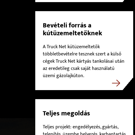
Bevételi forrás a
kútüzemeltetőknek
A Truck Net kútüzemeltetők
többletbevételre tesznek szert a külső
cégek Truck Net kártyás tankolásai után
az eredetileg csak saját használatú
üzemi gázolajkúton.
Teljes megoldás
Teljes projekt: engedélyezés, gyártás,
telepítés, üzembe helyezés, karbantartás,