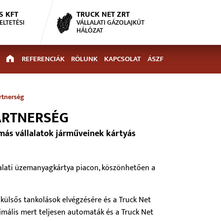
S KFT
TRUCK NET ZRT
ELTETÉSI
VÁLLALATI GÁZOLAJKÚT
HÁLÓZAT
REFERENCIÁK
RÓLUNK
KAPCSOLAT
ÁSZF
rtnerség
ARTNERSÉG
 más vállalatok járműveinek kártyás
llalati üzemanyagkártya piacon, köszönhetően a
 külsős tankolások elvégzésére és a Truck Net
imális mert teljesen automaták és a Truck Net