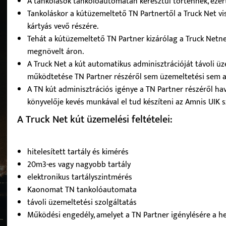
A tankolások tankolóautomatán keresztül történnek, ezér
Tankoláskor a kútüzemeltető TN Partnertől a Truck Net vis
kártyás vevő részére.
Tehát a kútüzemeltető TN Partner kizárólag a Truck Netnek
megnövelt áron.
A Truck Net a kút automatikus adminisztrációját távoli üze
működtetése TN Partner részéről sem üzemeltetési sem a
A TN kút adminisztrációs igénye a TN Partner részéről hav
könyvelője kevés munkával el tud készíteni az Amnis UIK sz
A Truck Net kút üzemelési feltételei:
hitelesített tartály és kimérés
20m3-es vagy nagyobb tartály
elektronikus tartályszintmérés
Kaonomat TN tankolóautomata
távoli üzemeltetési szolgáltatás
Működési engedély, amelyet a TN Partner igénylésére a hel