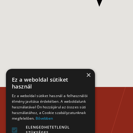
×
Ez a weboldal sütiket
használ
Ez a weboldal sütiket használ a felhasználói
élmény javítása érdekében. A weboldalunk
használatával Ön hozzájárul az összes süti
használatához, a Cookie szabályzatunknak
megfelelően.
Bővebben
ELENGEDHETETLENÜL
SZÜKSÉGES