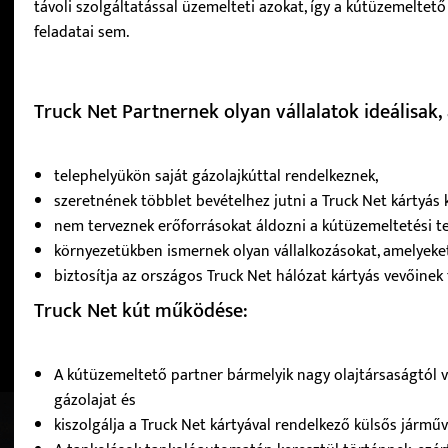
távoli szolgáltatással üzemelteti azokat, így a kútüzemeltet
feladatai sem.
Truck Net Partnernek olyan vállalatok ideálisak
telephelyükön saját gázolajkúttal rendelkeznek,
szeretnének többlet bevételhez jutni a Truck Net kártyás 
nem terveznek erőforrásokat áldozni a kútüzemeltetési t
környezetükben ismernek olyan vállalkozásokat, amelyeket
biztosítja az országos Truck Net hálózat kártyás vevőinek 
Truck Net kút működése:
A kútüzemeltető partner bármelyik nagy olajtársaságtól va
gázolajat és
kiszolgálja a Truck Net kártyával rendelkező külsős járműv