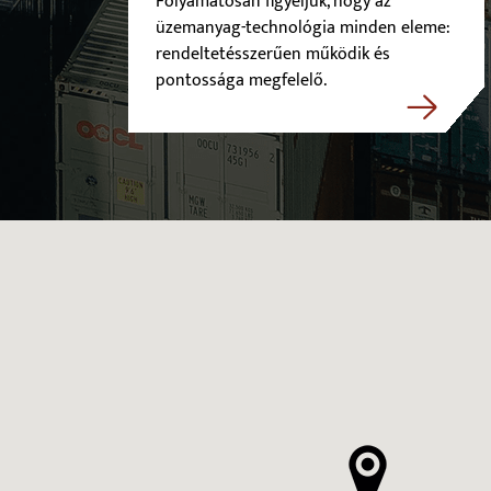
Folyamatosan figyeljük, hogy az
üzemanyag-technológia minden eleme:
rendeltetésszerűen működik és
pontossága megfelelő.