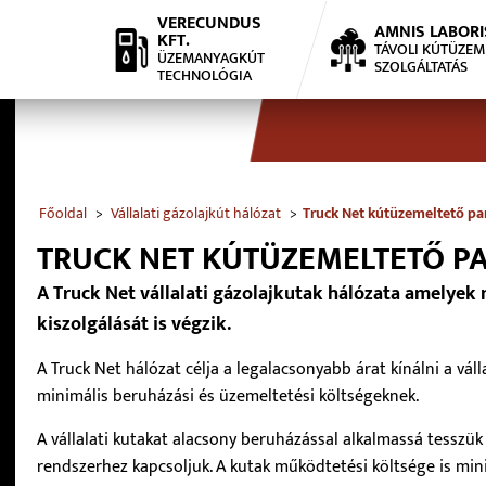
VERECUNDUS
AMNIS LABORI
KFT.
TÁVOLI KÚTÜZEM
ÜZEMANYAGKÚT
SZOLGÁLTATÁS
TECHNOLÓGIA
Főoldal
Vállalati gázolajkút hálózat
Truck Net kútüzemeltető pa
TRUCK NET KÚTÜZEMELTETŐ P
A Truck Net vállalati gázolajkutak hálózata amelyek
kiszolgálását is végzik.
A Truck Net hálózat célja a legalacsonyabb árat kínálni a vá
minimális beruházási és üzemeltetési költségeknek.
A vállalati kutakat alacsony beruházással alkalmassá tesszük
rendszerhez kapcsoljuk. A kutak működtetési költsége is min