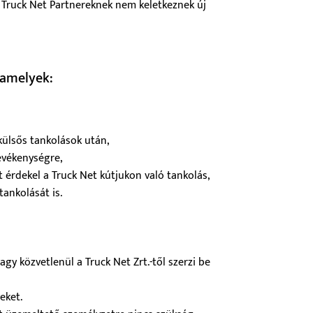
ő Truck Net Partnereknek nem keletkeznek új
, amelyek:
külsős tankolások után,
evékenységre,
 érdekel a Truck Net kútjukon való tankolás,
tankolását is.
gy közvetlenül a Truck Net Zrt.-től szerzi be
eket.