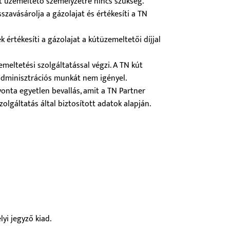
t üzemeltető személyzetre nincs szükség.
szavásárolja a gázolajat és értékesíti a TN
 értékesíti a gázolajat a kútüzemeltetői díjjal
meltetési szolgáltatással végzi. A TN kút
dminisztrációs munkát nem igényel.
onta egyetlen bevallás, amit a TN Partner
olgáltatás által biztosított adatok alapján.
yi jegyző kiad.