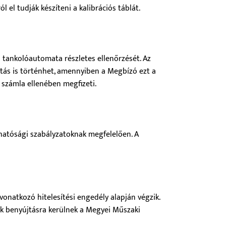
l el tudják készíteni a kalibrációs táblát.
 tankolóautomata részletes ellenőrzését. Az
árítás is történhet, amennyiben a Megbízó ezt a
számla ellenében megfizeti.
 hatósági szabályzatoknak megfelelően. A
a vonatkozó hitelesítési engedély alapján végzik.
ok benyújtásra kerülnek a Megyei Műszaki