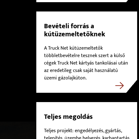
Bevételi forrás a
kútüzemeltetőknek
A Truck Net kútüzemeltetők
többletbevételre tesznek szert a külső
cégek Truck Net kártyás tankolásai után
az eredetileg csak saját használatú
üzemi gázolajkúton.
Teljes megoldás
Teljes projekt: engedélyezés, gyártás,
telepítés, üzembe helyezés, karbantartás,