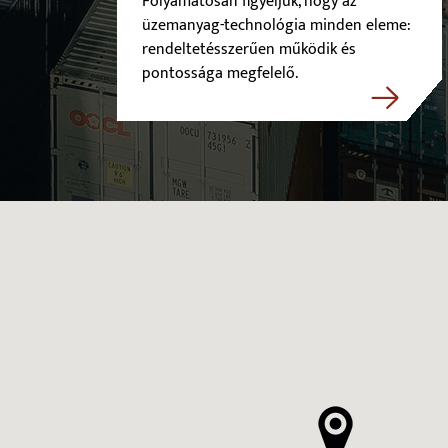
Folyamatosan figyeljük, hogy az
üzemanyag-technológia minden eleme:
rendeltetésszerűen működik és
pontossága megfelelő.