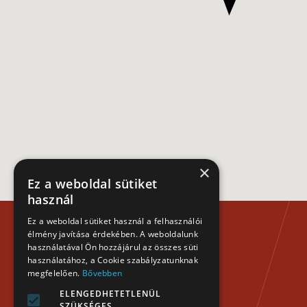
×
Ez a weboldal sütiket
használ
Ez a weboldal sütiket használ a felhasználói
élmény javítása érdekében. A weboldalunk
használatával Ön hozzájárul az összes süti
használatához, a Cookie szabályzatunknak
megfelelően.
Bővebben
ELENGEDHETETLENÜL
SZÜKSÉGES