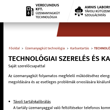
VERECUNDUS
AMNIS LABORI
KFT.
TÁVOLI KÚTÜZEM
ÜZEMANYAGKÚT
SZOLGÁLTATÁS
TECHNOLÓGIA
Főoldal
Üzemanyagkút technológia
Karbantartás
TECHNOLÓ
TECHNOLÓGIAI SZERELÉS ÉS K
Saját szerelőcsapattal
Az üzemanyagkút folyamatos megfelelő működéséhez elenge
megoldására és az esetleges problémák orvoslására kínálunk
Távoli tartálykalibrálás
A tartály üzemanyaggal való feltöltésekor telefonos komm