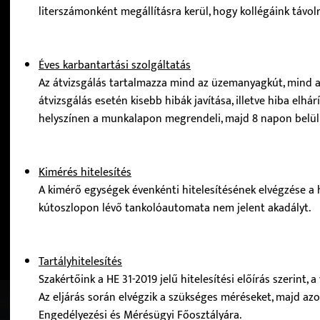
literszámonként megállításra kerül, hogy kollégáink távolró
Éves karbantartási szolgáltatás
Az átvizsgálás tartalmazza mind az üzemanyagkút, mind a
átvizsgálás esetén kisebb hibák javítása, illetve hiba elh
helyszínen a munkalapon megrendeli, majd 8 napon belül 
Kimérés hitelesítés
A kimérő egységek évenkénti hitelesítésének elvégzése a
kútoszlopon lévő tankolóautomata nem jelent akadályt.
Tartályhitelesítés
Szakértőink a HE 31-2019 jelű hitelesítési előírás szerint, 
Az eljárás során elvégzik a szükséges méréseket, majd az
Engedélyezési és Mérésügyi Főosztályára.