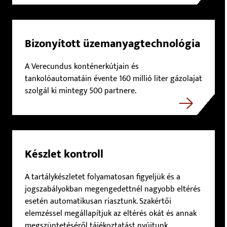
Bizonyított üzemanyagtechnológia
A Verecundus konténerkútjain és
tankolóautomatáin évente 160 millió liter gázolajat
szolgál ki mintegy 500 partnere.
Készlet kontroll
A tartálykészletet folyamatosan figyeljük és a
jogszabályokban megengedettnél nagyobb eltérés
esetén automatikusan riasztunk. Szakértői
elemzéssel megállapítjuk az eltérés okát és annak
megszüntetéséről tájékoztatást nyújtunk.