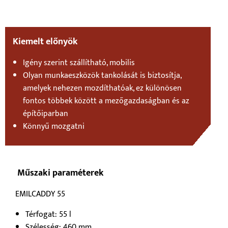
Kiemelt előnyök
Igény szerint szállítható, mobilis
Olyan munkaeszközök tankolását is biztosítja,
amelyek nehezen mozdíthatóak, ez különösen
fontos többek között a mezőgazdaságban és az
építőiparban
Könnyű mozgatni
Műszaki paraméterek
EMILCADDY 55
Térfogat: 55 l
Szélesség: 460 mm