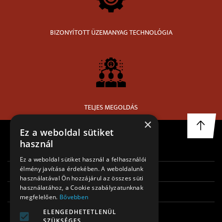
BIZONYÍTOTT ÜZEMANYAG TECHNOLÓGIA
TELJES MEGOLDÁS
×
Ez a weboldal sütiket
használ
FŐOLDAL
Ez a weboldal sütiket használ a felhasználói
élmény javítása érdekében. A weboldalunk
RÓLUNK
használatával Ön hozzájárul az összes süti
használatához, a Cookie szabályzatunknak
REFERENCIÁK
megfelelően.
Bővebben
KAPCSOLAT
ELENGEDHETETLENÜL
SZÜKSÉGES