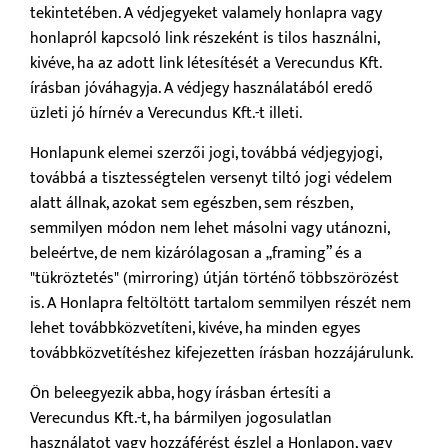
tekintetében. A védjegyeket valamely honlapra vagy
honlapról kapcsoló link részeként is tilos használni,
kivéve, ha az adott link létesítését a Verecundus Kft.
írásban jóváhagyja. A védjegy használatából eredő
üzleti jó hírnév a Verecundus Kft.-t illeti.
Honlapunk elemei szerzői jogi, továbbá védjegyjogi,
továbbá a tisztességtelen versenyt tiltó jogi védelem
alatt állnak, azokat sem egészben, sem részben,
semmilyen módon nem lehet másolni vagy utánozni,
beleértve, de nem kizárólagosan a „framing” és a
"tükröztetés" (mirroring) útján történő többszörözést
is. A Honlapra feltöltött tartalom semmilyen részét nem
lehet továbbközvetíteni, kivéve, ha minden egyes
továbbközvetítéshez kifejezetten írásban hozzájárulunk.
Ön beleegyezik abba, hogy írásban értesíti a
Verecundus Kft.-t, ha bármilyen jogosulatlan
használatot vagy hozzáférést észlel a Honlapon, vagy