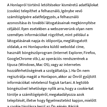
A Honlapról történő letöltésekor kisméretű adatfájlokat
(cookie) telepíthet a felhasználó, Igénybe vevő
számítógépére adatfeljegyzés, a felhasználó
azonosítása és további látogatásainak megkönnyítése
céljából. Ilyen esetekben a webszerverünk olyan nem
személyes információkat rögzíthet, mint például a
látogatásának napja és időpontja, meglátogatott
oldalak, a mi Honlapunkra küldő weboldal címe,
használt böngészőprogram (Internet Explorer, Firefox,
GoogleChrome stb.), az operációs rendszerének a
típusa (Windows, Mac OS), vagy az internetes
hozzáférhetőségének a szolgáltatója. ). Ha Ön nem
regisztrálja magát a Honlapon, akkor az Önről gyűjtött
információkat névtelenül fogjuk tartani. A legtöbb
böngészővel lehetősége nyílik arra, hogy a cookie-kat
törölje a számítógépéről, megakadályozza azok
telepítését, illetve hogy figyelmeztetést kapjon, mielőtt
a cookie tárolásra kerül az Ön gépén. Kérjük,