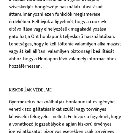
szíveskedjék böngészője használati utasításait
áttanulmányozni ezen funkciók megismerése
érdekében. Felhívjuk a figyelmét, hogy a cookie-k
eltávolítása vagy elhelyezésük megakadályozása
gátolhatja Önt honlapunk teljeskörű használatában.
Lehetséges, hogy le kell töltenie valamilyen alkalmazást
vagy át kell állítani valamilyen biztonsági beállítását
ahhoz, hogy a Honlapon lévő valamely információhoz
hozzáférhessen.
KISKORÚAK VÉDELME
Gyermekek is használhatják Honlapunkat és igénybe
vehetik szolgáltatásainkat szülői vagy törvényes
képviselői felügyelet mellett. Felhívjuk a figyelmét, hogy
a vonatkozó jogszabályok alapján kiskorú érvényes
jognyilatkozatot bizonyos esetekben csak törvényes