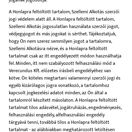
jogának jogosultja.
A Honlapra feltöltött tartalom, Szellemi Alkotás szerzői
jogi védelem alatt áll. A Honlapra feltöltött tartalom,
Szellemi Alkotás jogosulatlan használata szerzői jogot,
védjegyjogot és más jogokat is sérthet. Tájékoztatjuk,
hogy Ön nem szerez semmilyen jogot a tartalomra,
Szellemi Alkotásra nézve, és a Honlapra feltöltött
tartalmat csak az itt engedélyezett módon használhatja
fel. Minden, itt nem szabályozott felhasználási mód a
Verecundus Kft. előzetes írásbeli engedélyéhez van
kötve. Ön köteles megtartani valamennyi szerzői jogi és
egyéb kizárólagos jogra vonatkozó, a tartalomhoz
kapcsolt jogkezelési adatot minden, az Ön által a
tartalomról készített másolaton. A Honlapra feltöltött
tartalmat tilos adásvétel, jogátruházás, engedményezés,
felhasználási engedély, alfelhasználási engedély
tárgyává tenni, továbbá tilos a Honlapra feltöltött
tartalmat - az alábbiakban meghatározott letöltésen