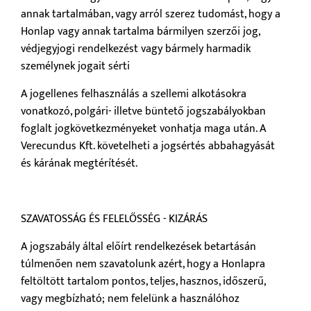
annak tartalmában, vagy arról szerez tudomást, hogy a
Honlap vagy annak tartalma bármilyen szerzői jog,
védjegyjogi rendelkezést vagy bármely harmadik
személynek jogait sérti
A jogellenes felhasználás a szellemi alkotásokra
vonatkozó, polgári- illetve büntető jogszabályokban
foglalt jogkövetkezményeket vonhatja maga után. A
Verecundus Kft. követelheti a jogsértés abbahagyását
és kárának megtérítését.
SZAVATOSSÁG ÉS FELELŐSSÉG - KIZÁRÁS
A jogszabály által előírt rendelkezések betartásán
túlmenően nem szavatolunk azért, hogy a Honlapra
feltöltött tartalom pontos, teljes, hasznos, időszerű,
vagy megbízható; nem felelünk a használóhoz