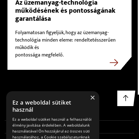
Az üzemanyag-technológia
működésének és pontosságának
garantálása
Folyamatosan figyeljük, hogy az üzemanyag-
technológia minden eleme: rendeltetésszerűen
működik és
pontossága megfelelő.
×
Ez a weboldal sütiket
használ
FŐOLDAL
Ez a weboldal sütiket használ a felhasználói
élmény javítása érdekében. A weboldalunk
RÓLUNK
használatával Ön hozzájárul az összes süti
használatához, a Cookie szabályzatunknak