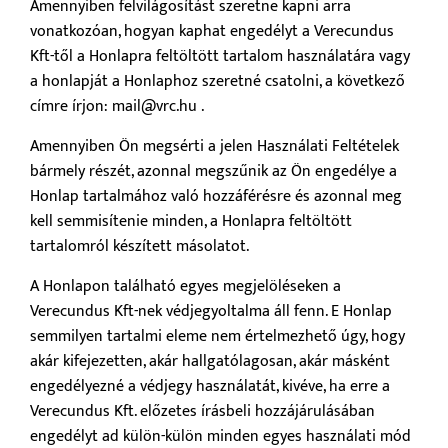
Amennyiben felvilágosítást szeretne kapni arra
vonatkozóan, hogyan kaphat engedélyt a Verecundus
Kft-től a Honlapra feltöltött tartalom használatára vagy
a honlapját a Honlaphoz szeretné csatolni, a következő
címre írjon: mail@vrc.hu .
Amennyiben Ön megsérti a jelen Használati Feltételek
bármely részét, azonnal megszűnik az Ön engedélye a
Honlap tartalmához való hozzáférésre és azonnal meg
kell semmisítenie minden, a Honlapra feltöltött
tartalomról készített másolatot.
A Honlapon található egyes megjelöléseken a
Verecundus Kft-nek védjegyoltalma áll fenn. E Honlap
semmilyen tartalmi eleme nem értelmezhető úgy, hogy
akár kifejezetten, akár hallgatólagosan, akár másként
engedélyezné a védjegy használatát, kivéve, ha erre a
Verecundus Kft. előzetes írásbeli hozzájárulásában
engedélyt ad külön-külön minden egyes használati mód