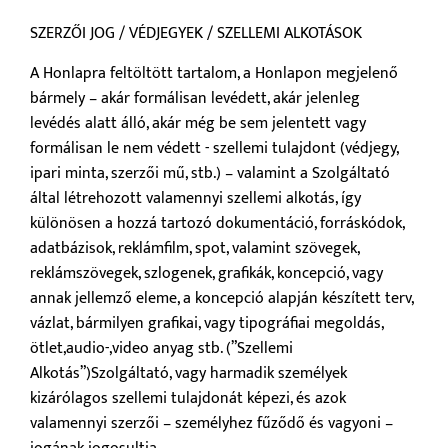
SZERZŐI JOG / VÉDJEGYEK / SZELLEMI ALKOTÁSOK
A Honlapra feltöltött tartalom, a Honlapon megjelenő
bármely – akár formálisan levédett, akár jelenleg
levédés alatt álló, akár még be sem jelentett vagy
formálisan le nem védett - szellemi tulajdont (védjegy,
ipari minta, szerzői mű, stb.) – valamint a Szolgáltató
által létrehozott valamennyi szellemi alkotás, így
különösen a hozzá tartozó dokumentáció, forráskódok,
adatbázisok, reklámfilm, spot, valamint szövegek,
reklámszövegek, szlogenek, grafikák, koncepció, vagy
annak jellemző eleme, a koncepció alapján készített terv,
vázlat, bármilyen grafikai, vagy tipográfiai megoldás,
ötlet,audio-,video anyag stb. (”Szellemi
Alkotás”)Szolgáltató, vagy harmadik személyek
kizárólagos szellemi tulajdonát képezi, és azok
valamennyi szerzői – személyhez fűződő és vagyoni –