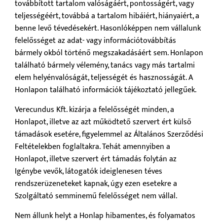
továbbított tartalom valóságáért, pontosságért, vagy
teljességéért, továbbá a tartalom hibáiért, hiányaiért, a
benne levő tévedésekért. Hasonlóképpen nem vállalunk
felelősséget az adat- vagy információtovábbítás
bármely okból történő megszakadásáért sem. Honlapon
található bármely vélemény, tanács vagy más tartalmi
elem helyénvalóságát, teljességét és hasznosságát. A
Honlapon található információk tájékoztató jellegűek.
Verecundus Kft. kizárja a felelősségét minden, a
Honlapot, illetve az azt működtető szervert ért külső
támadások esetére, figyelemmel az Általános Szerződési
Feltételekben foglaltakra. Tehát amennyiben a
Honlapot, illetve szervert ért támadás folytán az
Igénybe vevők, látogatók ideiglenesen téves
rendszerüzeneteket kapnak, úgy ezen esetekre a
Szolgáltató semminemű felelősséget nem vállal.
Nem állunk helyt a Honlap hibamentes, és folyamatos