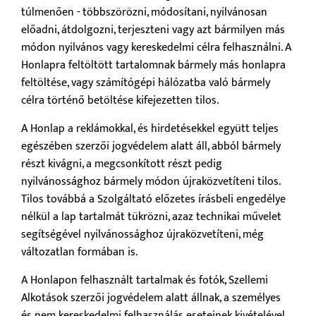
túlmenően - többszörözni, módosítani, nyilvánosan
előadni, átdolgozni, terjeszteni vagy azt bármilyen más
módon nyilvános vagy kereskedelmi célra felhasználni. A
Honlapra feltöltött tartalomnak bármely más honlapra
feltöltése, vagy számítógépi hálózatba való bármely
célra történő betöltése kifejezetten tilos.
A Honlap a reklámokkal, és hirdetésekkel együtt teljes
egészében szerzői jogvédelem alatt áll, abból bármely
részt kivágni, a megcsonkított részt pedig
nyilvánossághoz bármely módon újraközvetíteni tilos.
Tilos továbbá a Szolgáltató előzetes írásbeli engedélye
nélkül a lap tartalmát tükrözni, azaz technikai művelet
segítségével nyilvánossághoz újraközvetíteni, még
változatlan formában is.
A Honlapon felhasznált tartalmak és fotók, Szellemi
Alkotások szerzői jogvédelem alatt állnak, a személyes
és nem kereskedelmi felhasználás eseteinek kivételével