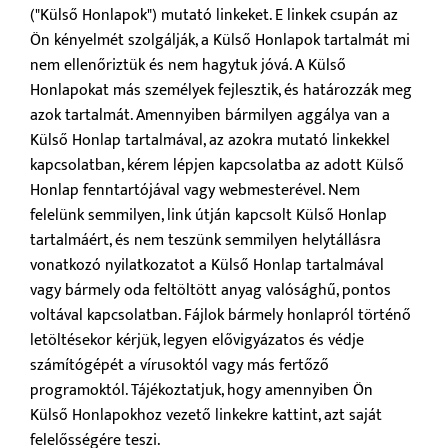
("Külső Honlapok") mutató linkeket. E linkek csupán az
Ön kényelmét szolgálják, a Külső Honlapok tartalmát mi
nem ellenőriztük és nem hagytuk jóvá. A Külső
Honlapokat más személyek fejlesztik, és határozzák meg
azok tartalmát. Amennyiben bármilyen aggálya van a
Külső Honlap tartalmával, az azokra mutató linkekkel
kapcsolatban, kérem lépjen kapcsolatba az adott Külső
Honlap fenntartójával vagy webmesterével. Nem
felelünk semmilyen, link útján kapcsolt Külső Honlap
tartalmáért, és nem teszünk semmilyen helytállásra
vonatkozó nyilatkozatot a Külső Honlap tartalmával
vagy bármely oda feltöltött anyag valósághű, pontos
voltával kapcsolatban. Fájlok bármely honlapról történő
letöltésekor kérjük, legyen elővigyázatos és védje
számítógépét a vírusoktól vagy más fertőző
programoktól. Tájékoztatjuk, hogy amennyiben Ön
Külső Honlapokhoz vezető linkekre kattint, azt saját
felelősségére teszi.