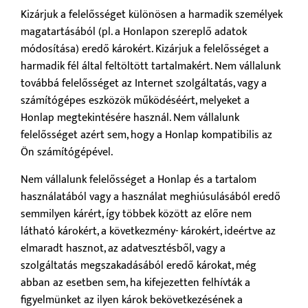
Kizárjuk a felelősséget különösen a harmadik személyek
magatartásából (pl. a Honlapon szereplő adatok
módosítása) eredő károkért. Kizárjuk a felelősséget a
harmadik fél által feltöltött tartalmakért. Nem vállalunk
továbbá felelősséget az Internet szolgáltatás, vagy a
számítógépes eszközök működéséért, melyeket a
Honlap megtekintésére használ. Nem vállalunk
felelősséget azért sem, hogy a Honlap kompatibilis az
Ön számítógépével.
Nem vállalunk felelősséget a Honlap és a tartalom
használatából vagy a használat meghiúsulásából eredő
semmilyen kárért, így többek között az előre nem
látható károkért, a következmény- károkért, ideértve az
elmaradt hasznot, az adatvesztésből, vagy a
szolgáltatás megszakadásából eredő károkat, még
abban az esetben sem, ha kifejezetten felhívták a
figyelmünket az ilyen károk bekövetkezésének a